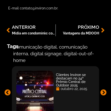
E-mail
contato@inviron.com.br
.
ANTERIOR
PRÓXIMO
Mídia em condomínio: como funciona?
Vantagens da MDOOH
Tags
Comunicação digital
,
comunicação
interna
,
digital signage
,
digital-out-of-
home
Clientes Inviron se
destacam no 24º
Prêmio Central de
Outdoor 2025
outubro 22, 2025