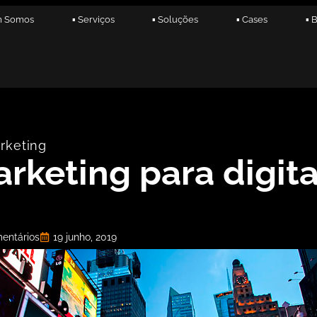
m Somos
▪ Serviços
▪ Soluções
▪ Cases
▪ 
rketing
keting para digita
entários
19 junho, 2019