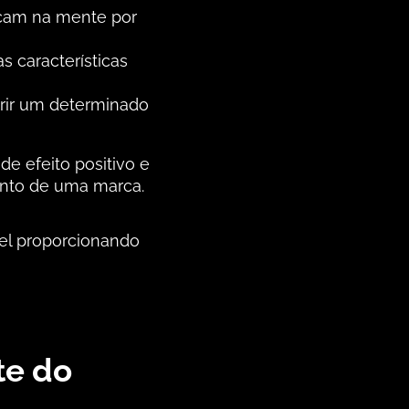
cam na mente por
 características
irir um determinado
e efeito positivo e
ento de uma marca.
el proporcionando
te do