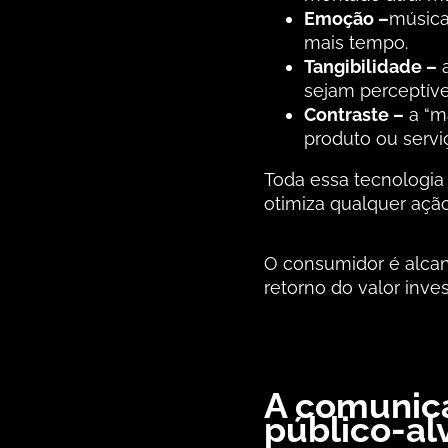
Emoção –
música
mais tempo.
Tangibilidade –
a
sejam perceptíve
Contraste –
a “m
produto ou servi
Toda essa tecnologia
otimiza qualquer açã
O consumidor é alcan
retorno do valor inves
A comunica
público-al