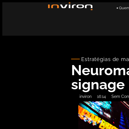
▪ Que
Estratégias de ma
Neuromar
signage
inviron
16:14
Sem Com