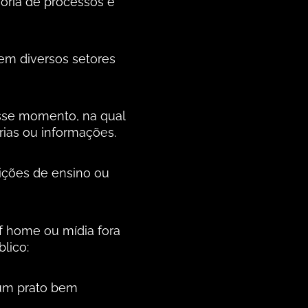
oria de processos e
 em diversos setores
esse momento, na qual
rias ou informações.
uições de ensino ou
f home ou mídia fora
lico:
 um prato bem