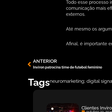
Todo esse processo in
comunicação mais efi
externos.
Até mesmo os argumen
Afinal, é importante
ANTERIOR
Inviron patrocina time de futebol feminino
Tags
neuromarketing; digital sign
Clientes Invi
outubro 22, 202