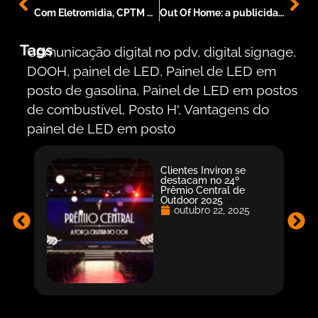
Com Eletromidia, CPTM prevê arrecadar mais de R$ 400 mi
Out Of Home: a publicidade que o consumidor vê
Tags
Comunicação digital no pdv
,
digital signage
,
DOOH
,
painel de LED
,
Painel de LED em
posto de gasolina
,
Painel de LED em postos
de combustível
,
Posto H'
,
Vantagens do
painel de LED em posto
Clientes Inviron se
destacam no 24º
Prêmio Central de
Outdoor 2025
outubro 22, 2025