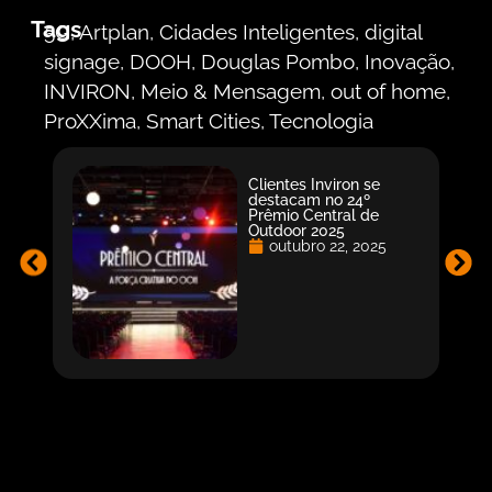
Tags
5G
,
Artplan
,
Cidades Inteligentes
,
digital
signage
,
DOOH
,
Douglas Pombo
,
Inovação
,
INVIRON
,
Meio & Mensagem
,
out of home
,
ProXXima
,
Smart Cities
,
Tecnologia
Clientes Inviron se
destacam no 24º
Prêmio Central de
Outdoor 2025
outubro 22, 2025