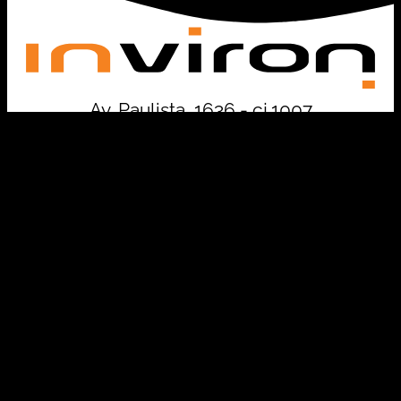
Av. Paulista, 1636 - cj.1007
São Paulo - SP - 01310-200
+55 11 5118-3700
contato@inviron.com.br
Investida por: