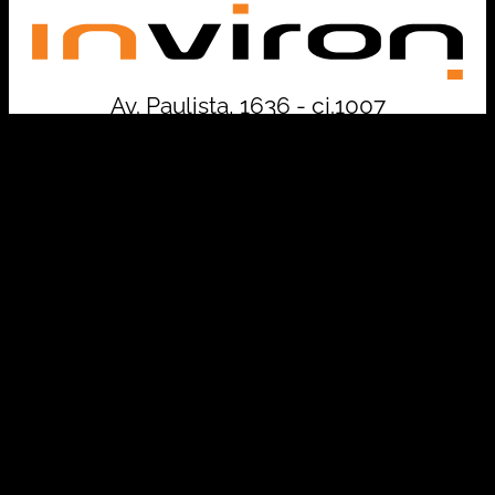
Av. Paulista, 1636 - cj.1007
São Paulo - SP - 01310-200
+55 11 5118-3700
contato@inviron.com.br
Investida por: