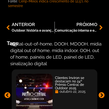
Fonte:
Cenp-Meios indica crescimento de 12,5% no
semestre
ANTERIOR
PRÓXIMO
Outdoor: história e avanços até o digital
Comunicação interna e endomarketing com TV corporativa
Tags
digital-out-of-home
,
DOOH
,
MDOOH
,
mídia
digital out of home
,
mídia indoor
,
OOH
,
out
of home
,
painéis de LED
,
painel de LED
,
sinalização digital
Clientes Inviron se
destacam no 24º
Prêmio Central de
Outdoor 2025
outubro 22, 2025