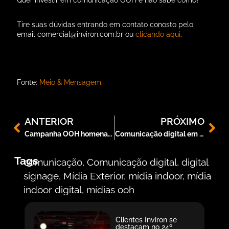
Quer investir em comunicação OOH e não sabe como?
Tire suas dúvidas entrando em contato conosto pelo
email
comercial@inviron.com.br
ou
clicando aqui
.
Fonte:
Meio & Mensagem.
ANTERIOR
PRÓXIMO
Campanha OOH homenageia profissionais da saúde
Comunicação digital em hospitais: entenda a importância
Tags
comunicação
,
Comunicação digital
,
digital
signage
,
Mídia Exterior
,
mídia indoor
,
mídia
indoor digital
,
mídias ooh
Clientes Inviron se
destacam no 24º