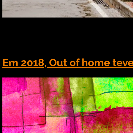
Via: ABOOH A Maely OOH conquistou, mais uma vez, o
na última quarta-feira, dia 9, durante evento realiz
28 categorias, […]
Em 2018, Out of home tev