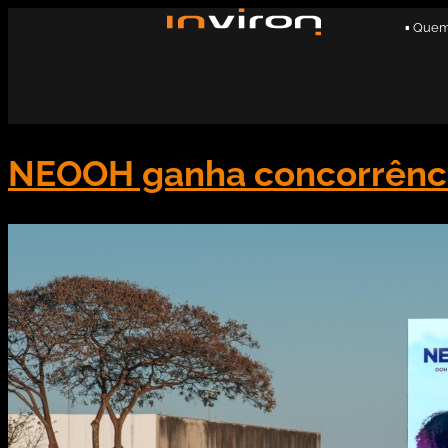
▪ Que
NEOOH ganha concorrência