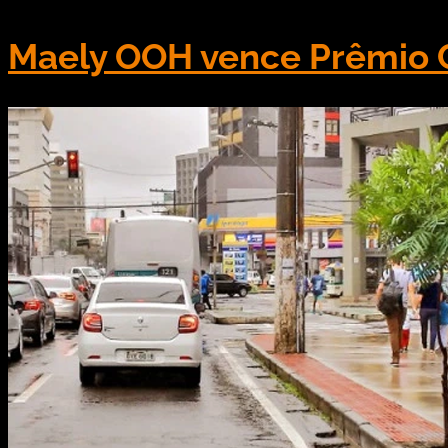
Maely OOH vence Prêmio Co