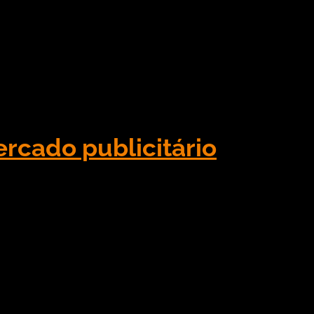
 Exterior OOH. O anúncio dos vencedores foi feito
ia. O prêmio, que está em sua 32ª edição, contemplou
rcado publicitário