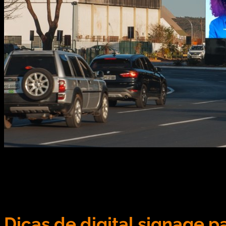
A NEOOH venceu a concorrência e assumiu a mídia ex
responsável por criar, gerenciar e comercializar o
posicionamento de líder em mídia aeroportuária no B
Dicas de digital signage 