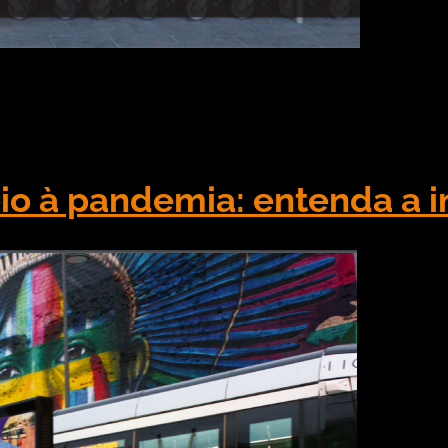
liados. Então que tal conferir algumas dicas de dig
suas formas de consumo em pouco tempo, devido à c
nativas das empresas […]
 à pandemia: entenda a i