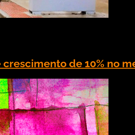
 Prêmio Colibri na categoria Veículo do Ano – Mídia
ado no Ilha Buffet, no Clube Álvares Cabral, em Vitór
e crescimento de 10% no me