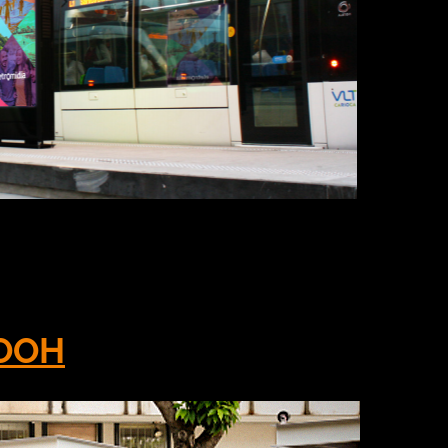
lada para proteção, como fica a comunicação OOH
 e exercendo trabalhos essenciais. Então ainda exis
úde dos […]
DOOH