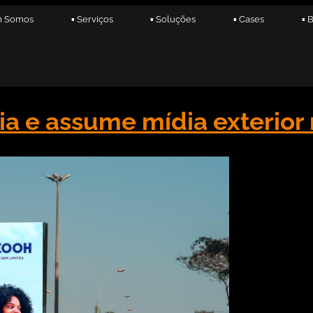
m Somos
▪ Serviços
▪ Soluções
▪ Cases
▪ 
 e assume mídia exterior n