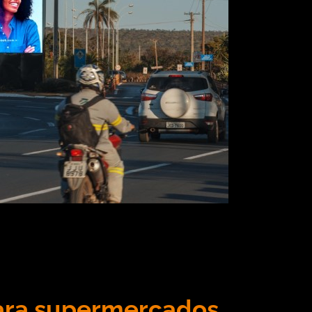
terior do Aeroporto Internacional de Brasília – Jusc
s espaços de mídia da área externa do complexo. “É 
rasil. O Aeroporto […]
para supermercados