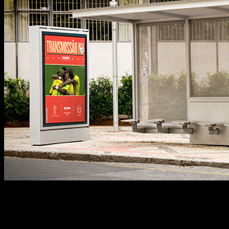
Os projetos Especiais em MDOOH podem ser ótimas
correta! A MDOOH (Mídia Digital Out of Home) é o c
objetivo é chegar no público enquanto […]