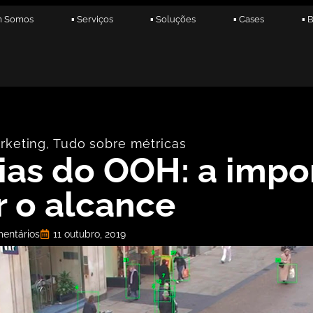
m Somos
▪ Serviços
▪ Soluções
▪ Cases
▪ 
rketing
,
Tudo sobre métricas
ias do OOH: a impo
 o alcance
entários
11 outubro, 2019