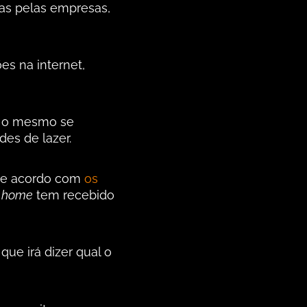
das pelas empresas,
es na internet,
o o mesmo se
des de lazer.
de acordo com
os
f home
tem recebido
ue irá dizer qual o