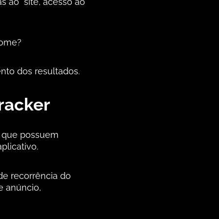
as ao site, acesso ao
home?
to dos resultados.
racker
os que possuem
plicativo.
de recorrência do
e anúncio,