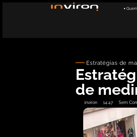
▪ Que
Estratégias de ma
Estratég
de medir
inviron
14:47
Sem Com