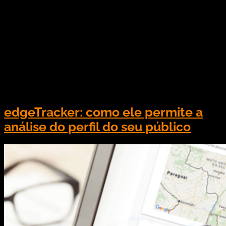
home) é importante para garantir que os planos
estão tendo o resultado desejado. Atualmente,
existem diversas estratégias de amplo alcance
sendo utilizadas pelas empresas, entre elas está o
marketing digital e MOOH. O marketing digital são
ações que visam alcançar o público através de
ações na […]
edgeTracker: como ele permite a
análise do perfil do seu público