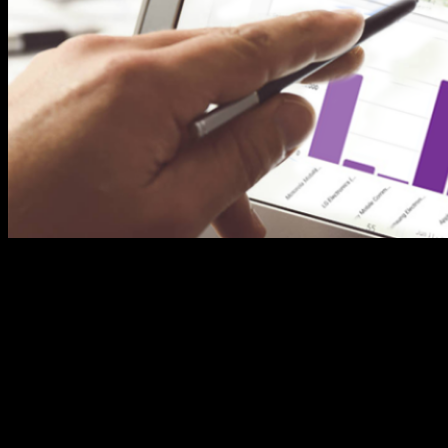
O edgeTracker é uma solução em inteligência
analítica que permite o mapeamento e fluxo do
seu público. Esta é uma das formas mais
inovadoras do mercado, já que está diretamente
relacionada ao tráfego de circulantes da região de
seu estabelecimento. Com o edgeTracker, o gestor
toma conhecimento de quais dias e horários há
um público […]