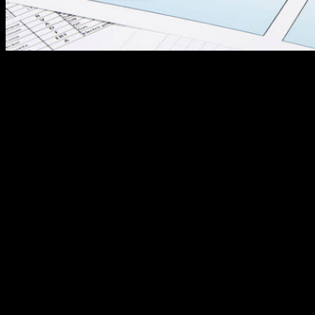
Números, os dados mais importantes para
qualquer empresa. Tudo precisa ser mensurado. E
saber se determinada estratégia de marketing
está funcionando é fundamental. Por esse motivo,
o marketing, hoje, se baseia no que chamamos de
métricas. O que são métricas? Métricas são um
conjunto de dados que apontam o quanto de
retorno de investimento determinada […]