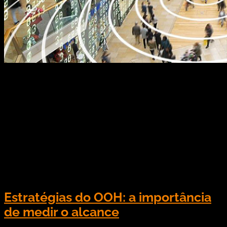
Tendo uma parceria de longa data e trabalhando
em conjunto desde a solução edgeAnalytics, a
Inviron exporta seu produto edgeTracker ao selar
mais uma parceria com a AdMobilize, no segundo
semestre de 2019. A solução com tecnologia 100%
brasileira, conta com uma inteligência analítica
para mapear a audiência de um determinado
local, possibilitando a contabilização […]
Estratégias do OOH: a importância
de medir o alcance