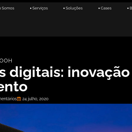
m Somos
▪ Serviços
▪ Soluções
▪ Cases
▪ 
OOH
 digitais: inovação
ento
entários
24 julho, 2020