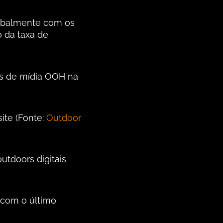
lobalmente com os
lo da taxa de
os de mídia OOH na
ite (Fonte:
Outdoor
tdoors digitais
 com o último