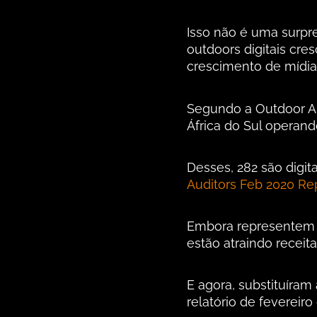
Isso não é uma surp
outdoors digitais cre
crescimento de mídias
Segundo a Outdoor Au
África do Sul operan
Desses, 282 são digit
Auditors Feb 2020 Re
Embora representem u
estão atraindo receitas
E agora, substituíra
relatório de fevereiro