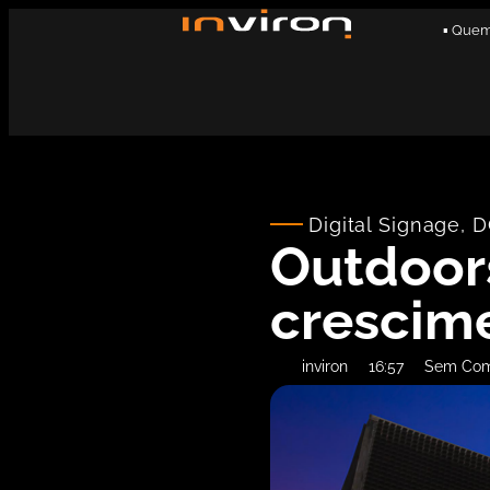
▪ Que
Digital Signage
,
D
Outdoors
crescim
inviron
16:57
Sem Com