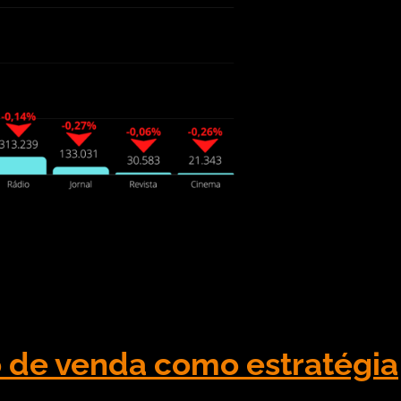
ior alta na compra de mídia no primeiro semestre de
Normas-Padrão, mostram que o investimento em OOH 
o de venda como estratégia