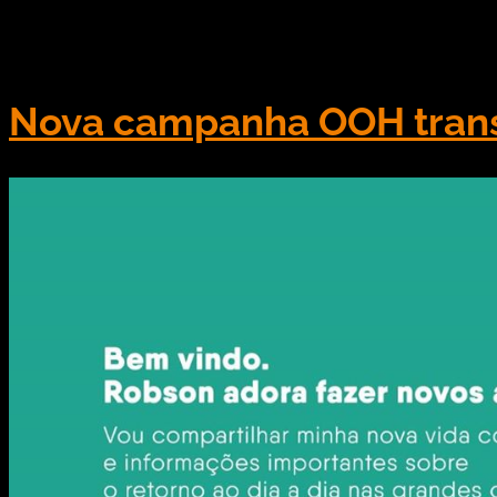
dentro do campo e dentro de casa: o telão de LED.
Brasileirão de um modo […]
Nova campanha OOH trans