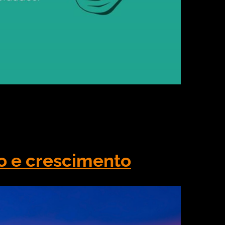
erente e que foi pensada especialmente para chamar
licitária com o objetivo de trazer de volta o per
]
ão e crescimento