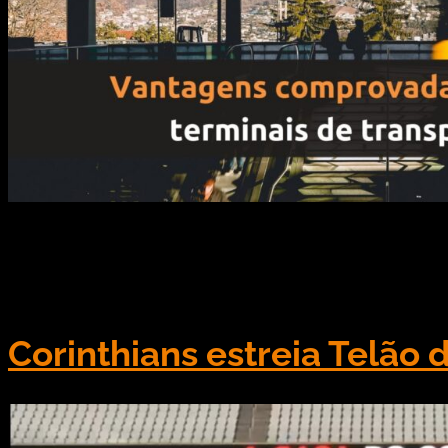
O OOH (Out Of Home) é dividido em duas categorias: e
conhecida como Digital Out Of Home (DOOH). O Digi
locais estratégicos, como […]
Corinthians estreia Telão