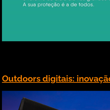
Vamos falar hoje sobre uma nova campanha OOH dif
Out Of Home (ABOOH) lançou uma nova campanha pub
personagem ganhou enorme repercussão entre o […
Outdoors digitais: inovaç