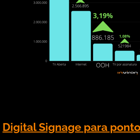
O out of home (OOH) foi o setor que registrou a ma
pesquisa Cenp-Meios, do Conselho Executivo das 
publicitário no período. Ainda […]
Digital Signage para pont