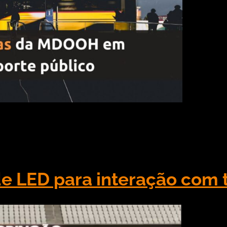
stática, que se constitui no uso de material impresso,
tal Out Of Home (DOOH) é o meio de comunicação e p
 de LED para interação com