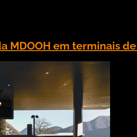
o para o varejo, já que por muitos anos o setor pre
s, cartazes e faixas. Muitas vezes com textos escrit
a MDOOH em terminais de 