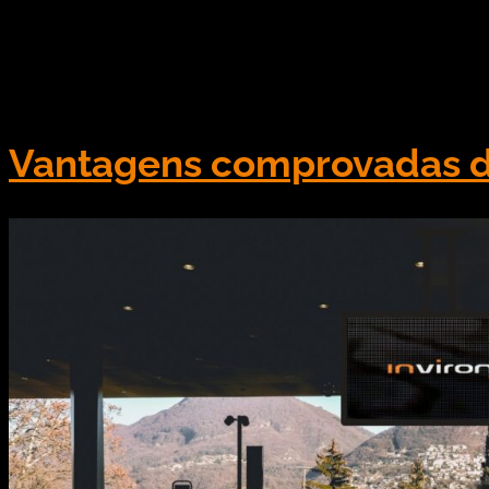
O digital signage para supermercado é uma revoluçã
Venda – apenas a mídia estática, como: alto falante
pouco flexíveis e nada […]
Vantagens comprovadas d