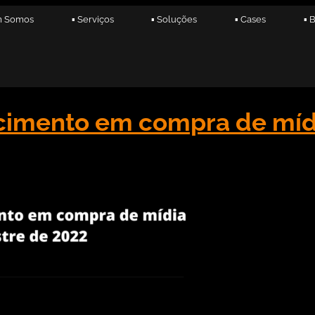
m Somos
▪ Serviços
▪ Soluções
▪ Cases
▪ 
scimento em compra de míd