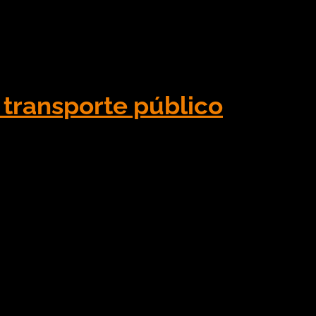
cisou limitar a comunicação do PDV – Ponto de
os à mão, dentre outros tipos de comunicações
transporte público