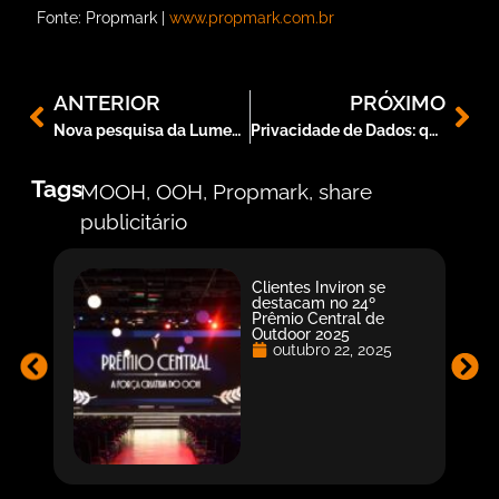
Fonte: Propmark |
www.propmark.com.br
ANTERIOR
PRÓXIMO
Nova pesquisa da Lumen aponta que a combinação de mídias com OOH gera maior atenção
Privacidade de Dados: qual é a importância?
Tags
MOOH
,
OOH
,
Propmark
,
share
publicitário
Clientes Inviron se
destacam no 24º
Prêmio Central de
Outdoor 2025
outubro 22, 2025