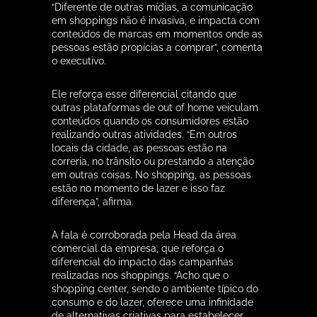
consumo e do lazer, oferece uma infinidade
de alternativas criativas para estabelecer
relações com o público no momento em que
ele está mais receptivo aos estímulos de
consumo ou de interação com uma marca.
Por isso creio que a chegada de uma
empresa como a mídiaMalls, que se dedica
cem por cento à publicidade em shopping,
com um olhar criterioso e profissionalizado,
representa um avanço importante para o
mercado de mídia.”
Segundo dados do levantamento Target
Group Index (TGI) realizado em 2018 pela
Kantar Ibope Media, o meio out of home
impacta 88,3% da população no Brasil, sendo
que os estabelecimentos comerciais, entre os
quais os shopping centers, têm um dos
índices mais altos de penetração no público
atingindo 78,4%, ficando atrás apenas dos
transportes, com 81,6%, e mobiliário urbano,
com 78,6%.