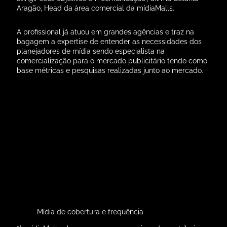
“A mídiaMalls chega com o compromisso de contribuir
para o desenvolvimento, credibilidade e relevância do
meio OOH, especialmente no segmento de shopping
centers. Para isso somos membros do conselho da
ABOOH – Associação Brasileira de Mídia Out of Home,
atuamos junto ao IVC, à Kantar Ibope Mídia, e somos a
única empresa especializada em shopping centers a
investir no projeto Mapa OOH. A empresa já nasce
apoiando todas as iniciativas que possam ampliar as
ferramentas de medição de eficiência do meio e auxiliar
os profissionais de mídia das agências na elaboração das
estratégias para os seus clientes”, afirma Betânia.
Comunicação em momentos propícios de
compra
O fato de ser uma mídia focada em shopping
centers gera mais oportunidades para os
anunciantes pois impacta as pessoas em
momentos de lazer. É o que aponta o Head
de Novos Negócios da mídiaMalls, Rubens
Nigro, ao apontar os diferenciais da nova