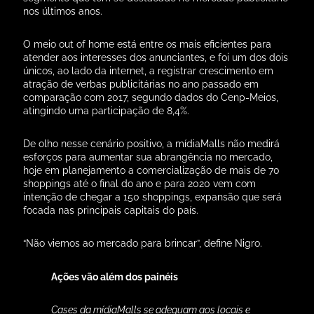
Via: Meio e Mensagem |
ooh.meioemensagem.com.br
Publicado por Inviron |
www.inviron.com.br
ANTERIOR
PRÓXIMO
Painel de LED e Video Wall: qual é o melhor para o meu negócio
Dicas para produção de conteúdos para painéis de LED
Tags
brMalls
,
LED Channel
,
mídiaMalls
,
OOH
Clientes Inviron se
destacam no 24º
Prêmio Central de
Outdoor 2025
outubro 22, 2025