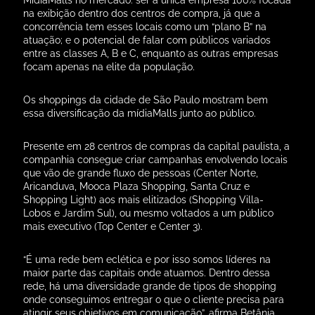
companhia consegue criar campanhas envolvendo locais
que vão de grande fluxo de pessoas (Center Norte,
Aricanduva, Mooca Plaza Shopping, Santa Cruz e
Shopping Light) aos mais elitizados (Shopping Villa-
Lobos e Jardim Sul), ou mesmo voltados a um público
mais executivo (Top Center e Center 3).
“É uma rede bem eclética e por isso somos líderes na
maior parte das capitais onde atuamos. Dentro dessa
rede, há uma diversidade grande de tipos de shopping
onde conseguimos entregar o que o cliente precisa para
atingir seus objetivos em comunicação”, afirma Betânia
Aragão, Head da área comercial da mídiaMalls.
A profissional já atuou em grandes agências e traz na
bagagem a expertise de entender as necessidades dos
planejadores de mídia sendo especialista na
comercialização para o mercado publicitário tendo como
base métricas e pesquisas realizadas junto ao mercado.
Mídia de cobertura e frequência