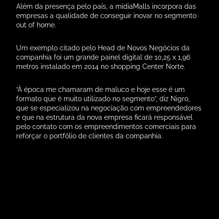
Diretor de Operações da brMalls, Vicente Avellar.
“A concepção da mídiaMalls é fruto de uma filosofia de
trabalho que visa adequar o modelo de negócios do
shopping center frente às mudanças que a tecnologia
está trazendo para o universo do varejo e que serão ainda
mais desafiadoras no futuro próximo.
Contar com uma plataforma aberta que conecte
anunciantes, shoppings e consumidores, faz parte de um
modelo de soma de forças de vários empreendedores no
sentido de engrandecer e atualizar o setor, tornando-o
cada vez mais moderno e eficiente.
Esperamos que a mídiaMalls, que já nasce grande, seja
mais uma ferramenta a alimentar essa evolução do
mercado de shopping centers, beneficiando toda a
cadeia de negócios que ele envolve”, afirma Avellar.
Dessa forma, a mídiaMalls almeja se expandir em um
segmento que tem se destacado no mercado publicitário
nos últimos anos.