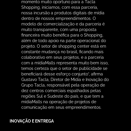
Além da presença pelo país, a mídiaMalls incorpora das
empresas a qualidade de conseguir inovar no segmento
out of home.
Um exemplo citado pelo Head de Novos Negócios da
companhia foi um grande painel digital de 10,25 x 1,96
metros instalado em 2014 no shopping Center Norte.
“À época me chamaram de maluco e hoje esse é um
formato que é muito utilizado no segmento”, diz Nigro,
que se especializou na negociação com empreendedores
e que na estrutura da nova empresa ficará responsável
pelo contato com os empreendimentos comerciais para
reforçar o portfólio de clientes da companhia.
Essa atuação em linha com os novos tempos da
comunicação é citada por quem conhece os diferenciais
que a mídiaMalls traz ao mercado, como é o caso do