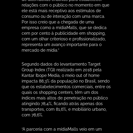
“A parceria com a mídiaMalls veio em um
momento muito oportuno para a Tacla
Shopping, iniciamos, com essa parceria,
nossa incursão a produtos digitais de mídia
dentro de nossos empreendimentos. O
modelo de comercialização e da parceria é
muito transparente, com uma proposta
financeira muito benéfica para o Shopping,
além de todo apoio na parte operacional do
projeto. O setor de shopping center está em
constante mudança no brasil, ficando mais
colaborativo em seus projetos, e a parceria
com a mídiaMalls representa muito bem isso,
temos certeza que o setor de publicidade se
beneficiará desse esforço conjunto”, afirma
Gustavo Tacla, Diretor de Mìdia e Inovação do
Grupo Tacla, responsável pela operação de
dez centros comerciais espalhados pelas
regiões Sul e Sudeste do país, e que tem a
mídiaMalls na operação de projetos de
comunicação em seus empreendimentos.
INOVAÇÃO E ENTREGA