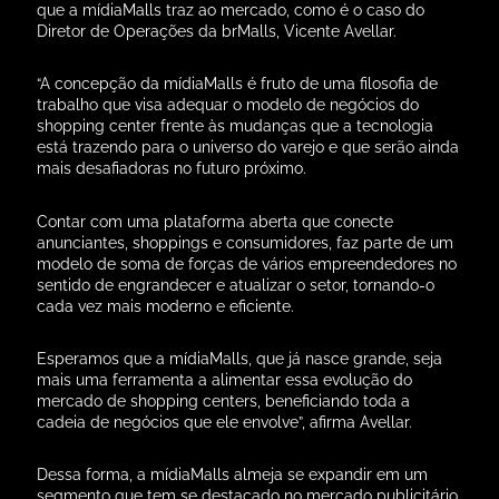
HALLOWEEN FANTA
Degustação de mini FANTA gelada para
lojistas e consumidores no mall de 15h às 19h
– Ação surpresa; Flash Mob dos personagens
de Halloween vestidos circulando pelo
shopping; Combo digital – MB + Totens.
PORTO SEGURO (ANIVERSÁRIO DE SÃO
PAULO)
Realizada com uma semana de antecedência
do aniversário da cidade, a ação envolveu
filmes no circuito digital, cabine de fotos para
os frequentadores levarem uma imagem com
a logomarca da campanha, e uma carreta de
atendimento no estacionamento do shopping
Center Norte para realizar vistoria e
pequenos reparos. A cabine de fotos atendeu
cerca de 800 pessoas por dia, e 380 carros
passaram pela carreta de reparos.