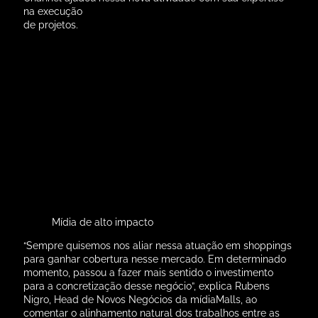
na execução
de projetos.
Mídia de alto impacto
“Sempre quisemos nos aliar nessa atuação em shoppings
para ganhar cobertura nesse mercado. Em determinado
momento, passou a fazer mais sentido o investimento
para a concretização desse negócio”, explica Rubens
Nigro, Head de Novos Negócios da mídiaMalls, ao
comentar o alinhamento natural dos trabalhos entre as
empresas junto com o Diretor de Marketing e Mídia do
Grupo brMalls, Fábio Amorim.
“A mídiaMalls vem nos prestar um grande serviço ao nos
unir em uma rede que já de início conta com
planejamento de mais de 70 shoppings e acena com
uma expansão rápida nos próximos meses”, aponta o
executivo do Grupo brMalls.
A presença nacional é o grande diferencial da nova