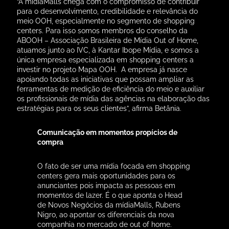
companhia no mercado de out of home.
“Diferente de outras mídias, a comunicação
em shoppings não é invasiva, e impacta com
conteúdos de marcas em momentos onde as
pessoas estão propícias a comprar”, comenta
o executivo.
Ele reforça esse diferencial citando que
outras plataformas de out of home veiculam
conteúdos quando os consumidores estão
realizando outras atividades. “Em outros
locais da cidade, as pessoas estão na
correria, no trânsito ou prestando a atenção
em outras coisas. No shopping, as pessoas
estão no momento de lazer e isso faz
diferença”, afirma.
A fala é corroborada pela Head da área
comercial da empresa, que reforça o
diferencial do impacto das campanhas
realizadas nos shoppings. “Acho que o
shopping center, sendo o ambiente típico do