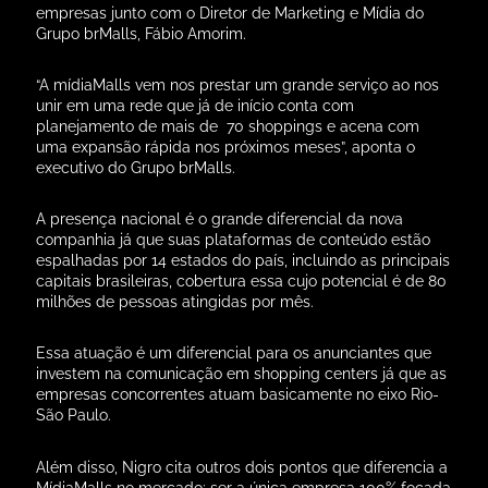
companhia já que suas plataformas de conteúdo estão
espalhadas por 14 estados do país, incluindo as principais
capitais brasileiras, cobertura essa cujo potencial é de 80
milhões de pessoas atingidas por mês.
Essa atuação é um diferencial para os anunciantes que
investem na comunicação em shopping centers já que as
empresas concorrentes atuam basicamente no eixo Rio-
São Paulo.
Além disso, Nigro cita outros dois pontos que diferencia a
MídiaMalls no mercado: ser a única empresa 100% focada
na exibição dentro dos centros de compra, já que a
concorrência tem esses locais como um “plano B” na
atuação; e o potencial de falar com públicos variados
entre as classes A, B e C, enquanto as outras empresas
focam apenas na elite da população.
Os shoppings da cidade de São Paulo mostram bem
essa diversificação da mídiaMalls junto ao público.
Presente em 28 centros de compras da capital paulista, a