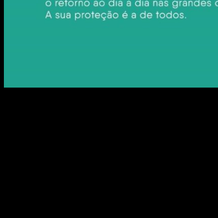
Vamos falar hoje sobre uma nova campanha OOH
diferente e que foi pensada especialmente para
chamar a atenção do público? A Associação
Brasileira de Out Of Home (ABOOH) lançou uma
nova campanha publicitária com o objetivo de
trazer de volta o personagem Robson, criado em
2016. Na época, o personagem ganhou enorme
repercussão entre o […]