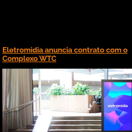
para usuários de transportes sobre trilhos em São
Paulo e Rio de Janeiro. A ação é realizada em
parceria com o projeto “Min e as Mãozinhas” e
consiste em pílulas com a Linguagem Brasileira
de Sinais. A parceria irá […]
Eletromidia anuncia contrato com o
Complexo WTC