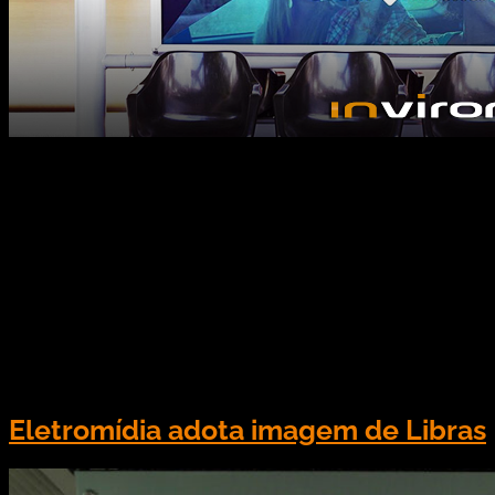
Na sexta-feira dia 14, a Companhia Paulista de
Trens Metropolitanos (CPTM) e a Eletromidia
assinaram um acordo de exploração publicitária
dos ambientes dos trens, plataformas e estações
pelos próximos dez anos. A empresa de mídia out-
of-home foi a vencedora de um pregão realizado
pela companhia, que contou também com a
participação da Cemusa (JCDecaux). A […]
Eletromídia adota imagem de Libras