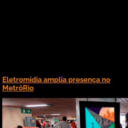
Crescente importância da mídia exterior para a
estratégia de marcas aquece concorrências por
contratos e negociações de aquisições e fusões.
Um dos setores mais fragmentados da mídia
brasileira, o out-of-home (OOH) conquistou nos
últimos dois anos o terceiro lugar no ranking dos
meios com maior aporte de marcas. Segundo
levantamento realizado pelo Cenp-Meios, o
segmento […]
Eletromídia amplia presença no
MetrôRio