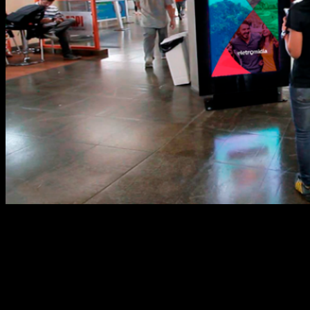
via: eAgora Novos equipamentos estão sendo
instalados em várias estações das linhas A
Eletromídia está ampliando sua presença no
MetrôRio, com a instalação de mais 130 painéis
verticais digitais de 75 polegadas nas 41 estações