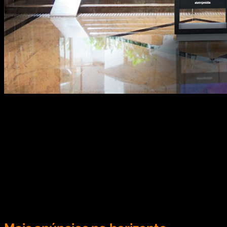
Parceria envolve a oferta ao mercado publicitário
de mídia digital no D&D Shopping, na WTC Tower,
na WTC Events e no Sheraton São Paulo WTC
Hotel Via: ABOOH Após ser escolhida por meio de
concorrência, a Eletromidia acaba de firmar uma
parceria com o complexo WTC para ampla
exploração de mídia OOH digital no D&D
Shopping, na WTC Tower, […]