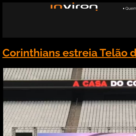
▪ Que
Corinthians estreia Telão