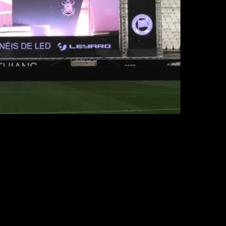
ronavírus, o Alvinegro conseguiu encontrar uma solu
 Contando com um produto de alta qualidade, o time 