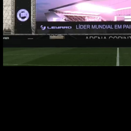
Mesmo de portões fechados, devido à pandemia do Co
dentro do campo e dentro de casa: o telão de LED.
Brasileirão de um modo […]