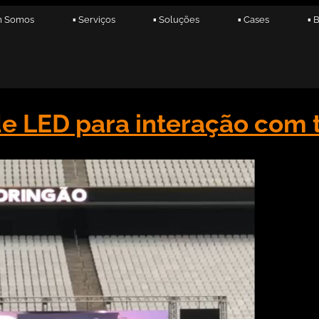
m Somos
▪ Serviços
▪ Soluções
▪ Cases
▪ 
 de LED para interação com