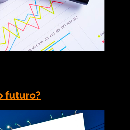
% dos investimentos publicitários e a penetração no
rimeira vez, o meio ultrapassou a barreira de 10% dos
o futuro?