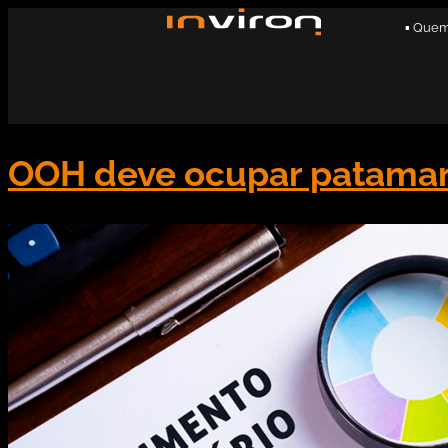
▪ Que
OOH deve ocupar patamar