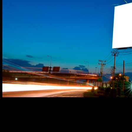
A mídia OOH possui diversas aplicações e formas. 
Out-Of-Home (DOOH) só vem avançando e tomando for
discutidas no DM.exco 2019. […]