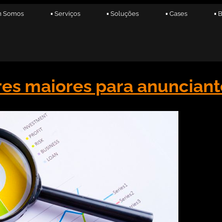
m Somos
▪ Serviços
▪ Soluções
▪ Cases
▪ 
es maiores para anuncian