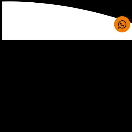
Av. Paulista, 1636 - cj.1007
São Paulo - SP - 01310-200
+55 11 5118-3700
contato@inviron.com.br