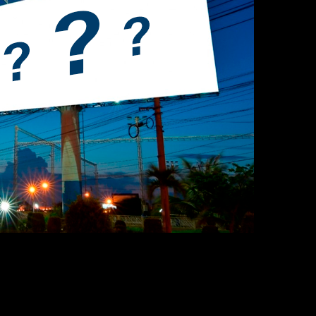
O seu crescimento em painéis digitais em todo o mu
ça e escala. Essas alterações e expectativas do que