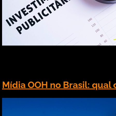
Pela primeira vez, o OOH ultrapassou a marca de 10
de OOH (out of home) são elevados no Brasil. Pela p
433,98 […]
Mídia OOH no Brasil: qual 