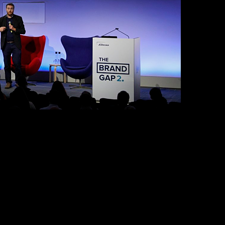
ídias, as marcas podem aumentar significativament
umenta a lembrança espontânea de marca em 125% C
elas […]