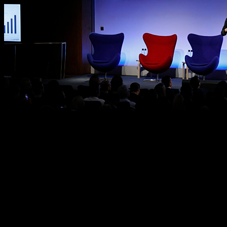
Um novo estudo da Lumen mostra que, combinando m
da marca. A combinação de OOH e mídia social a
envolvimento em 52% O futuro de duas telas, entre t