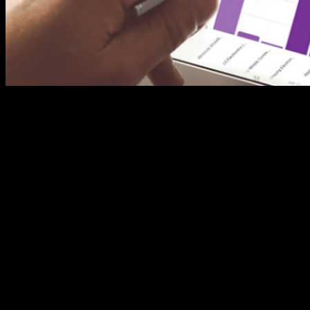
O EdgeTracker é uma solução em inteligência
analítica que permite o mapeamento e fluxo do
seu público. Esta é uma das formas mais
inovadoras do mercado, já que está diretamente
relacionada ao tráfego de circulantes da região de
seu estabelecimento. Com o EdgeTracker, o gestor
toma conhecimento de quais dias e horários há
um público […]