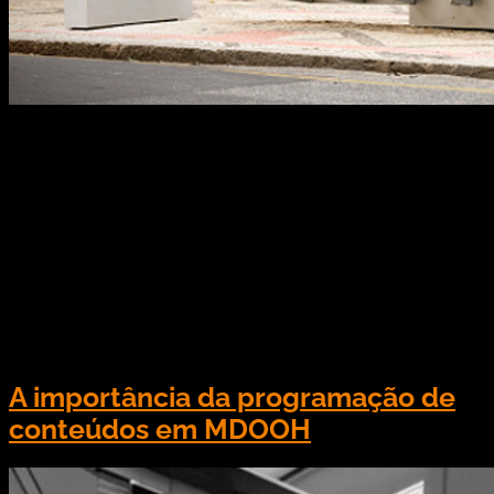
Os projetos Especiais em MDOOH podem ser
ótimas soluções para sua marca aumentar o
engajamento com público, desde que utilizados
da maneira correta! A MDOOH (Mídia Digital Out of
Home) é o conjunto de ações e propagandas que
atingem o público quando estão fora de suas
casas. O principal objetivo é chegar no público
enquanto […]
A importância da programação de
conteúdos em MDOOH