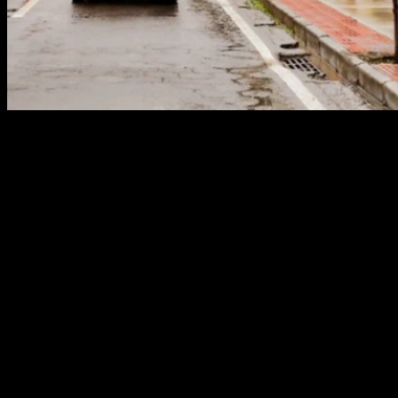
Via: ABOOH A Maely OOH conquistou, mais uma
vez, o Prêmio Colibri na categoria Veículo do Ano –
Mídia Exterior OOH. O anúncio dos vencedores foi
feito na última quarta-feira, dia 9, durante evento
realizado no Ilha Buffet, no Clube Álvares Cabral,
em Vitória. O prêmio, que está em sua 32ª edição,
contemplou 28 categorias, […]