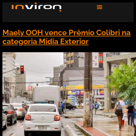
Maely OOH vence Prêmio Colibri na
categoria Mídia Exterior