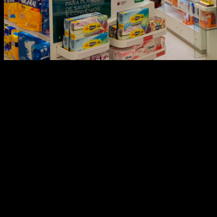
É no ponto de venda que a grande maioria dos
consumidores toma sua decisão de compra e é lá
que sua empresa precisa estar. E não apenas com
seus produtos! É preciso procurar formas de
atingir os consumidores e influenciar suas
escolhas e, para isso, as mídias digitais out of
home são poderosas aliadas. Confira […]