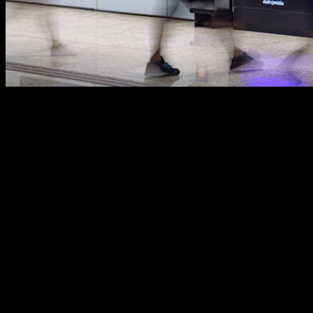
Para especialistas, mídia out of home pode atingir
15% do bolo. Fatores como flexibilidade do meio,
força de entrega e integração como digital
colaboram para previsão A caminho do trabalho,
preste a viajar, indo para faculdade, voltando da
escola ou apenas durante um passeio. Estes são
apenas alguns exemplos de situações que
possuem algo em […]