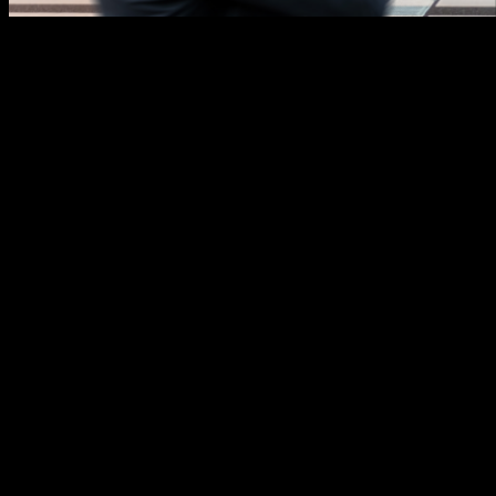
Sinalização digital (digital signage) e a reabertura
dos comércios A sinalização digital (digital signage)
terá papel fundamental na retomada das
atividades econômicas. De restaurantes a museus,
de parques temáticos a PDV (Ponto de Venda),
empresas e/ou locais precisaram fechar as portas
por um determinado tempo, devido à Covid-19.
Agora planejam a reabertura, e se beneficiarão […]